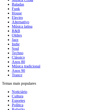
Baladas
Funk
House
Electro
Alternativo
Música latina
R&B
Oldies
Jazz
Indie
Soul
Techno
Clássico
Anos 80
Música tradicional
Anos 90
Trance
Temas mais populares
Noticiário
Cultura
Esportes
Política
Religião