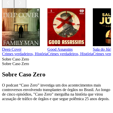
Deep Cover
Good Assassins
Sala do Júri
Crimes verdadeiros, História
Crimes verdadeiros, História
Crimes verd
Sobre Caso Zero
Sobre Caso Zero
Sobre Caso Zero
O podcast “Caso Zero” investiga um dos acontecimentos mais
controversos envolvendo transplantes de órgãos no Brasil. Ao longo
de cinco episódios, "Caso Zero" mergulha na história que virou
acusação de tráfico de órgãos e que segue polêmica 25 anos depois.
Site de podcast