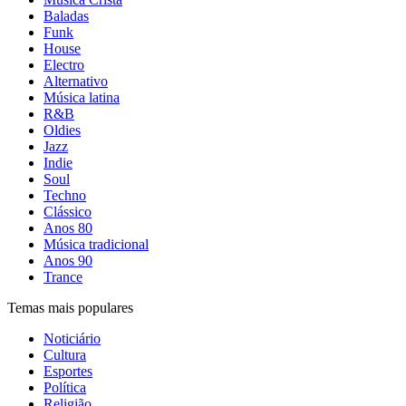
Baladas
Funk
House
Electro
Alternativo
Música latina
R&B
Oldies
Jazz
Indie
Soul
Techno
Clássico
Anos 80
Música tradicional
Anos 90
Trance
Temas mais populares
Noticiário
Cultura
Esportes
Política
Religião