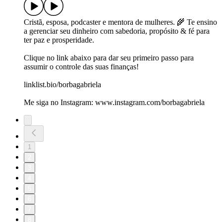
Cristã, esposa, podcaster e mentora de mulheres. 🌾 Te ensino
a gerenciar seu dinheiro com sabedoria, propósito & fé para
ter paz e prosperidade.
Clique no link abaixo para dar seu primeiro passo para
assumir o controle das suas finanças!
linklist.bio/borbagabriela
Me siga no Instagram: www.instagram.com/borbagabriela
1
2
3
4
5
6
7
8