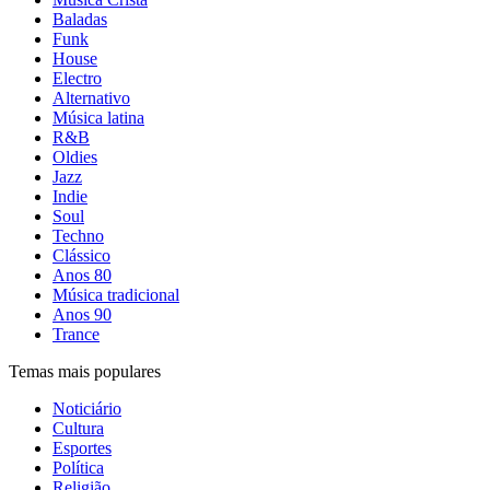
Baladas
Funk
House
Electro
Alternativo
Música latina
R&B
Oldies
Jazz
Indie
Soul
Techno
Clássico
Anos 80
Música tradicional
Anos 90
Trance
Temas mais populares
Noticiário
Cultura
Esportes
Política
Religião