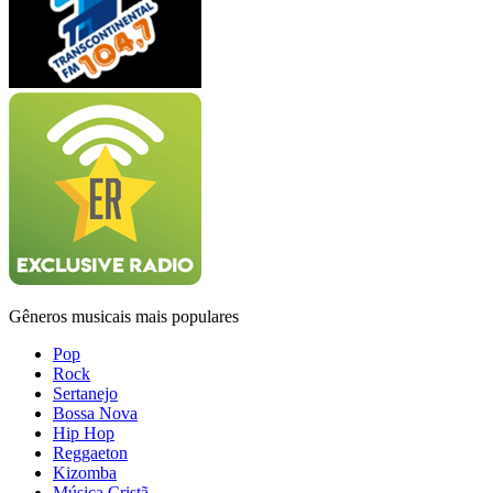
Gêneros musicais mais populares
Pop
Rock
Sertanejo
Bossa Nova
Hip Hop
Reggaeton
Kizomba
Música Cristã