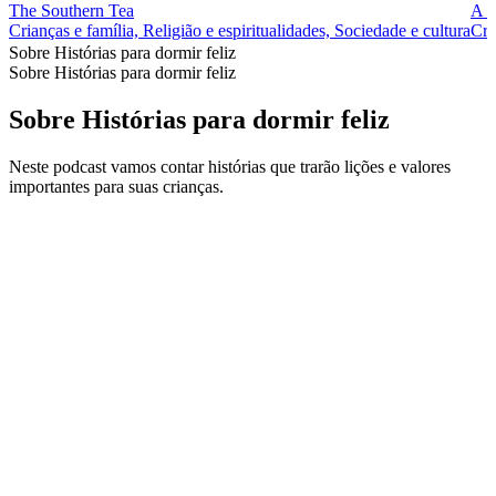
The Southern Tea
A &
Crianças e família, Religião e espiritualidades, Sociedade e cultura
Cri
Sobre Histórias para dormir feliz
Sobre Histórias para dormir feliz
Sobre Histórias para dormir feliz
Neste podcast vamos contar histórias que trarão lições e valores
importantes para suas crianças.
Site de podcast