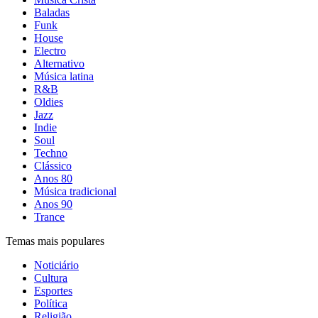
Baladas
Funk
House
Electro
Alternativo
Música latina
R&B
Oldies
Jazz
Indie
Soul
Techno
Clássico
Anos 80
Música tradicional
Anos 90
Trance
Temas mais populares
Noticiário
Cultura
Esportes
Política
Religião