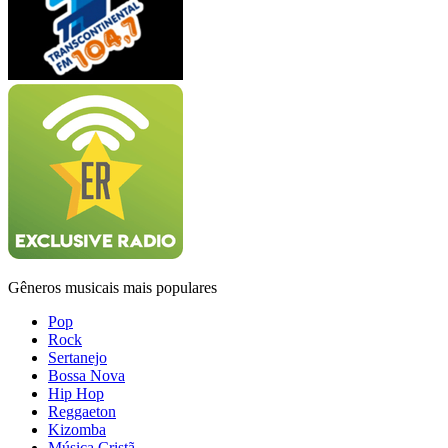
Gêneros musicais mais populares
Pop
Rock
Sertanejo
Bossa Nova
Hip Hop
Reggaeton
Kizomba
Música Cristã