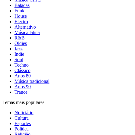
Baladas
Funk
House
Electro
Alternativo
Música latina
R&B
Oldies
Jazz
Indie
Soul
Techno
Clássico
Anos 80
Música tradicional
Anos 90
Trance
Temas mais populares
Noticiário
Cultura
Esportes
Política
Religião