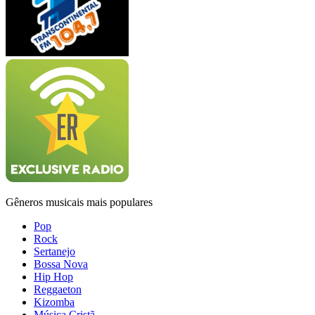
Gêneros musicais mais populares
Pop
Rock
Sertanejo
Bossa Nova
Hip Hop
Reggaeton
Kizomba
Música Cristã