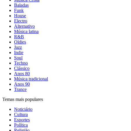
Baladas
Funk
House
Electro
Alternativo
Música latina
R&B
Oldies
Jazz
Indie
Soul
Techno
Clássico
Anos 80
Música tradicional
Anos 90
Trance
Temas mais populares
Noticiário
Cultura
Esportes
Política
Religião