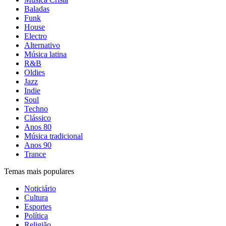
Baladas
Funk
House
Electro
Alternativo
Música latina
R&B
Oldies
Jazz
Indie
Soul
Techno
Clássico
Anos 80
Música tradicional
Anos 90
Trance
Temas mais populares
Noticiário
Cultura
Esportes
Política
Religião