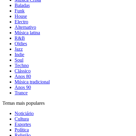
Baladas
Funk
House
Electro
Alternativo
Música latina
R&B
Oldies
Jazz
Indie
Soul
Techno
Clássico
Anos 80
Música tradicional
Anos 90
Trance
Temas mais populares
Noticiário
Cultura
Esportes
Política
Religião