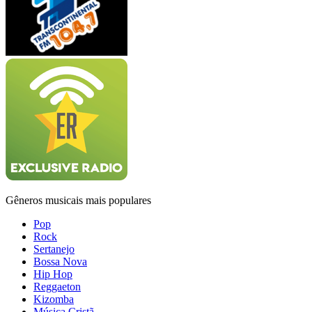
Gêneros musicais mais populares
Pop
Rock
Sertanejo
Bossa Nova
Hip Hop
Reggaeton
Kizomba
Música Cristã