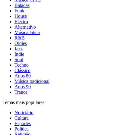
Baladas
Funk
House
Electro
Alternativo
Música latina
R&B
Oldies
Jazz
Indie
Soul
Techno
Clássico
Anos 80
Música tradicional
Anos 90
Trance
Temas mais populares
Noticiário
Cultura
Esportes
Política
Religião