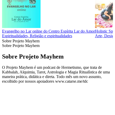
Evangelho no Lar online do Centro Espírita Lar do Amor
Holistic Spa
Espiritualidades, Religião e espiritualidades
Arte, Design
Sobre Projeto Mayhem
Sobre Projeto Mayhem
Sobre Projeto Mayhem
O Projeto Mayhem é um podcast de Hermetismo, que trata de
Kabbalah, Alquimia, Tarot, Astrologia e Magia Ritualística de uma
maneira prática, didática e direta. Todo mês um novo assunto,
escolhido por nossos apoiadores www.catarse.me/tdc
Site de podcast