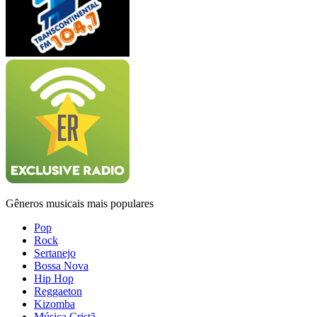
Gêneros musicais mais populares
Pop
Rock
Sertanejo
Bossa Nova
Hip Hop
Reggaeton
Kizomba
Música Cristã