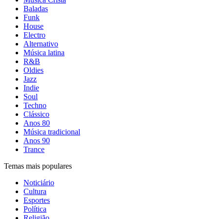
Baladas
Funk
House
Electro
Alternativo
Música latina
R&B
Oldies
Jazz
Indie
Soul
Techno
Clássico
Anos 80
Música tradicional
Anos 90
Trance
Temas mais populares
Noticiário
Cultura
Esportes
Política
Religião