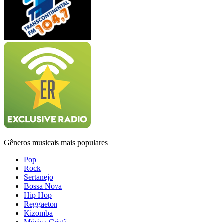
Gêneros musicais mais populares
Pop
Rock
Sertanejo
Bossa Nova
Hip Hop
Reggaeton
Kizomba
Música Cristã