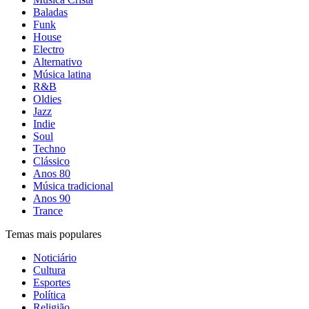
Baladas
Funk
House
Electro
Alternativo
Música latina
R&B
Oldies
Jazz
Indie
Soul
Techno
Clássico
Anos 80
Música tradicional
Anos 90
Trance
Temas mais populares
Noticiário
Cultura
Esportes
Política
Religião