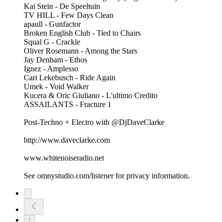
Kai Stein - De Speeltuin
TV HILL - Few Days Clean
apaull - Gunfactor
Broken English Club - Tied to Chairs
Squal G - Crackle
Oliver Rosemann - Among the Stars
Jay Denham - Ethos
Ignez - Amplesso
Cari Lekebusch - Ride Again
Umek - Void Walker
Kucera & Oric Giuliano - L'ultimo Credito
ASSAILANTS - Fracture 1
Post-Techno + Electro with @DjDaveClarke
http://www.daveclarke.com
www.whitenoiseradio.net
See omnystudio.com/listener for privacy information.
1