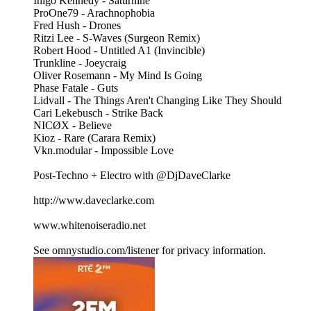
Inigo Kennedy - Saturnine
ProOne79 - Arachnophobia
Fred Hush - Drones
Ritzi Lee - S-Waves (Surgeon Remix)
Robert Hood - Untitled A1 (Invincible)
Trunkline - Joeycraig
Oliver Rosemann - My Mind Is Going
Phase Fatale - Guts
Lidvall - The Things Aren't Changing Like They Should
Cari Lekebusch - Strike Back
NICØX - Believe
Kioz - Rare (Carara Remix)
Vkn.modular - Impossible Love
Post-Techno + Electro with @DjDaveClarke
http://www.daveclarke.com
www.whitenoiseradio.net
See omnystudio.com/listener for privacy information.