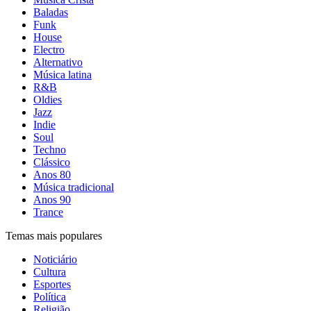
Baladas
Funk
House
Electro
Alternativo
Música latina
R&B
Oldies
Jazz
Indie
Soul
Techno
Clássico
Anos 80
Música tradicional
Anos 90
Trance
Temas mais populares
Noticiário
Cultura
Esportes
Política
Religião