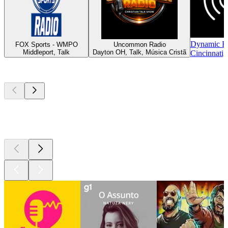
Dynamic R
FOX Sports - WMPO
Uncommon Radio
Middleport, Talk
Dayton OH, Talk, Música Cristã
Cincinnati,
Podcasts de
topo
Podcasts de
topo
Podcasts de
topo