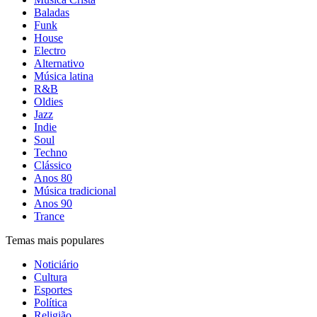
Baladas
Funk
House
Electro
Alternativo
Música latina
R&B
Oldies
Jazz
Indie
Soul
Techno
Clássico
Anos 80
Música tradicional
Anos 90
Trance
Temas mais populares
Noticiário
Cultura
Esportes
Política
Religião