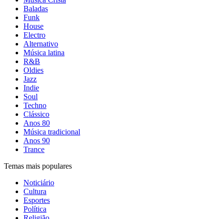
Baladas
Funk
House
Electro
Alternativo
Música latina
R&B
Oldies
Jazz
Indie
Soul
Techno
Clássico
Anos 80
Música tradicional
Anos 90
Trance
Temas mais populares
Noticiário
Cultura
Esportes
Política
Religião