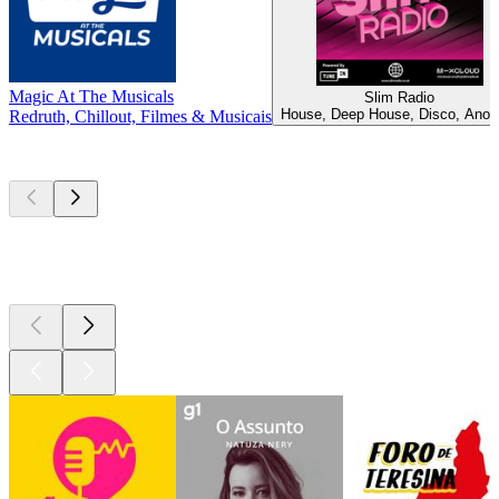
Magic At The Musicals
Slim Radio
House, Deep House, Disco, Anos
Redruth, Chillout, Filmes & Musicais
Podcasts de
topo
Podcasts de
topo
Podcasts de
topo