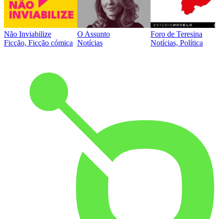
Não Inviabilize
O Assunto
Foro de Teresina
Ficção, Ficção cómica
Notícias
Notícias, Política