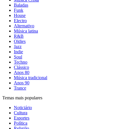
Baladas
Funk
House
Electro
Alternativo
Música latina
R&B
Oldies
Jazz
Indie
Soul
Techno
Clássico
Anos 80
Música tradicional
Anos 90
Trance
Temas mais populares
Noticiário
Cultura
Esportes
Política
Religião