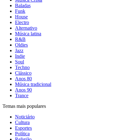
Baladas
Funk
House
Electro
Alternativo
Música latina
R&B
Oldies
Jazz
Indie
Soul
Techno
Clássico
Anos 80
Música tradicional
Anos 90
Trance
Temas mais populares
Noticiário
Cultura
Esportes
Política
Religião