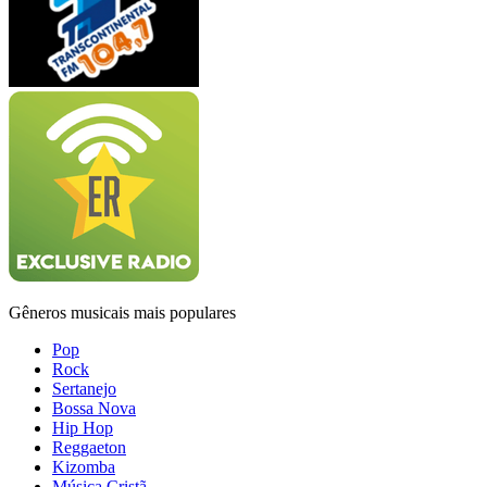
Gêneros musicais mais populares
Pop
Rock
Sertanejo
Bossa Nova
Hip Hop
Reggaeton
Kizomba
Música Cristã