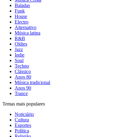
Baladas
Funk
House
Electro
Alternativo
Música latina
R&B
Oldies
Jazz
Indie
Soul
Techno
Clássico
Anos 80
Música tradicional
Anos 90
Trance
Temas mais populares
Noticiário
Cultura
Esportes
Política
Religião