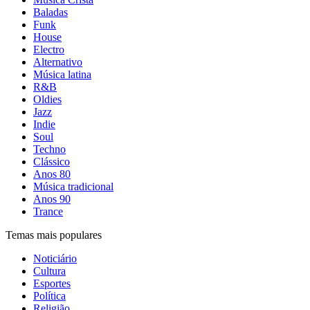
Baladas
Funk
House
Electro
Alternativo
Música latina
R&B
Oldies
Jazz
Indie
Soul
Techno
Clássico
Anos 80
Música tradicional
Anos 90
Trance
Temas mais populares
Noticiário
Cultura
Esportes
Política
Religião