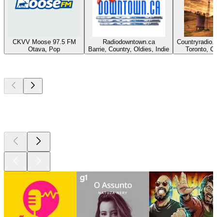
CKVV Moose 97.5 FM
Radiodowntown.ca
Countryradio.
Otava, Pop
Barrie, Country, Oldies, Indie
Toronto, C
Podcasts de
topo
Podcasts de
topo
Podcasts de
topo