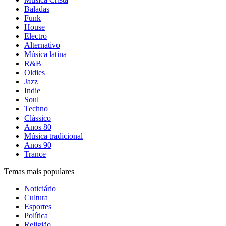
Baladas
Funk
House
Electro
Alternativo
Música latina
R&B
Oldies
Jazz
Indie
Soul
Techno
Clássico
Anos 80
Música tradicional
Anos 90
Trance
Temas mais populares
Noticiário
Cultura
Esportes
Política
Religião