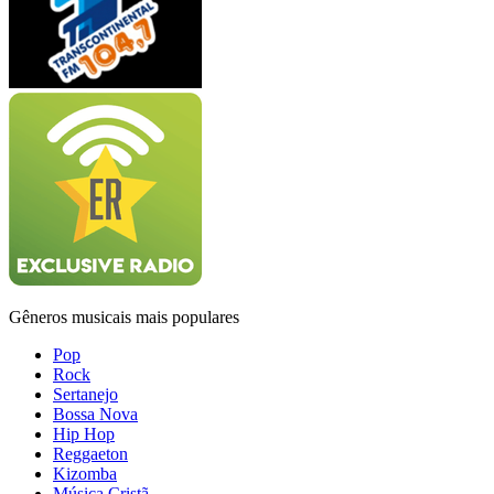
Gêneros musicais mais populares
Pop
Rock
Sertanejo
Bossa Nova
Hip Hop
Reggaeton
Kizomba
Música Cristã