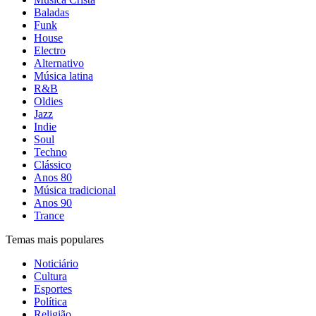
Baladas
Funk
House
Electro
Alternativo
Música latina
R&B
Oldies
Jazz
Indie
Soul
Techno
Clássico
Anos 80
Música tradicional
Anos 90
Trance
Temas mais populares
Noticiário
Cultura
Esportes
Política
Religião