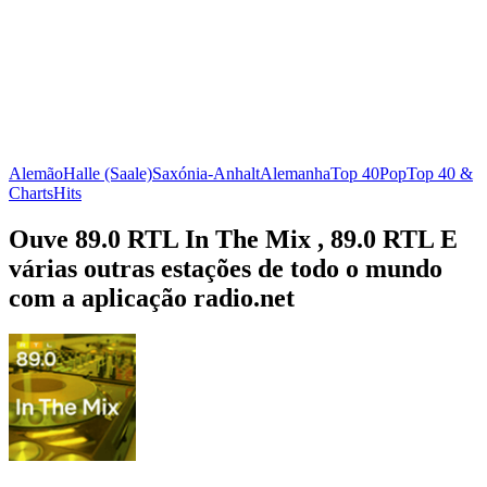
Alemão
Halle (Saale)
Saxónia-Anhalt
Alemanha
Top 40
Pop
Top 40 &
Charts
Hits
Ouve 89.0 RTL In The Mix , 89.0 RTL E
várias outras estações de todo o mundo
com a aplicação radio.net