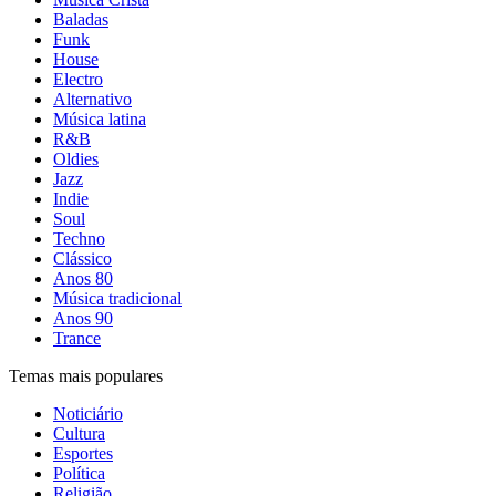
Baladas
Funk
House
Electro
Alternativo
Música latina
R&B
Oldies
Jazz
Indie
Soul
Techno
Clássico
Anos 80
Música tradicional
Anos 90
Trance
Temas mais populares
Noticiário
Cultura
Esportes
Política
Religião