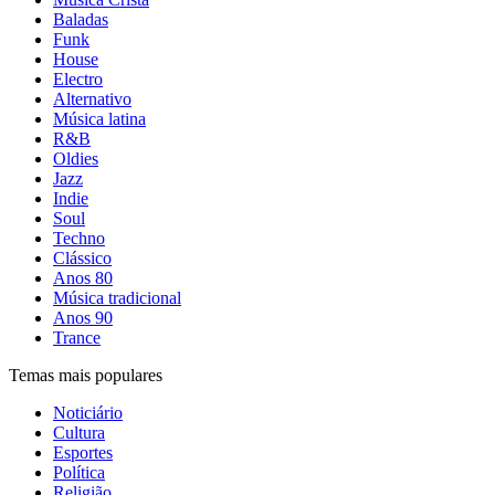
Baladas
Funk
House
Electro
Alternativo
Música latina
R&B
Oldies
Jazz
Indie
Soul
Techno
Clássico
Anos 80
Música tradicional
Anos 90
Trance
Temas mais populares
Noticiário
Cultura
Esportes
Política
Religião