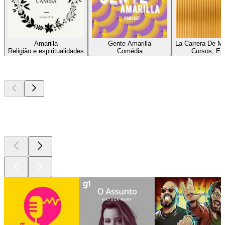
Amarilla
Gente Amarilla
La Carrera De M
Religião e espiritualidades
Comédia
Cursos, En
Podcasts de
topo
Podcasts de
topo
Podcasts de
topo