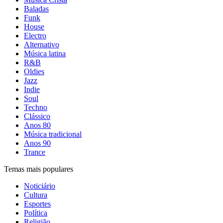
Baladas
Funk
House
Electro
Alternativo
Música latina
R&B
Oldies
Jazz
Indie
Soul
Techno
Clássico
Anos 80
Música tradicional
Anos 90
Trance
Temas mais populares
Noticiário
Cultura
Esportes
Política
Religião