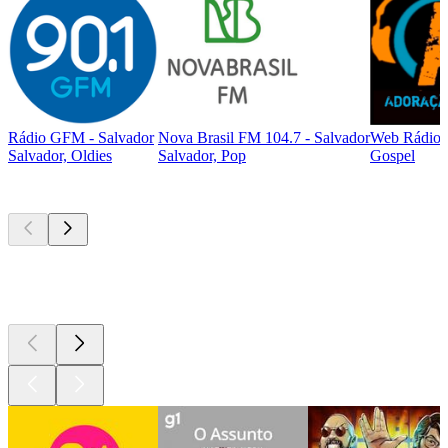
Rádio GFM - Salvador
Nova Brasil FM 104.7 - Salvador
Web Rádio 
Salvador, Oldies
Salvador, Pop
Gospel
Podcasts de
topo
Podcasts de
topo
Podcasts de
topo