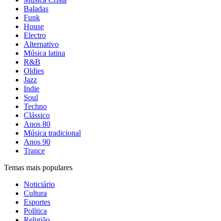
Baladas
Funk
House
Electro
Alternativo
Música latina
R&B
Oldies
Jazz
Indie
Soul
Techno
Clássico
Anos 80
Música tradicional
Anos 90
Trance
Temas mais populares
Noticiário
Cultura
Esportes
Política
Religião