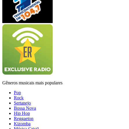
Gêneros musicais mais populares
Pop
Rock
Sertanejo
Bossa Nova
Hip Hop
Reggaeton
Kizomba
Música Cristã