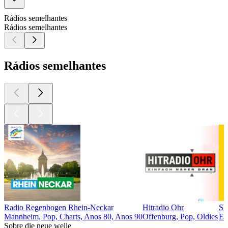
Rádios semelhantes
Rádios semelhantes
Rádios semelhantes
Radio Regenbogen Rhein-Neckar
Hitradio Ohr
SW
Mannheim, Pop, Charts, Anos 80, Anos 90
Offenburg, Pop, Oldies
Es
Sobre die neue welle