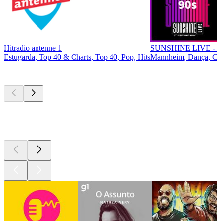
Hitradio antenne 1
SUNSHINE LIVE - 9
Estugarda, Top 40 & Charts, Top 40, Pop, Hits
Mannheim, Dança, Cl
Podcasts de
topo
Podcasts de
topo
Podcasts de
topo