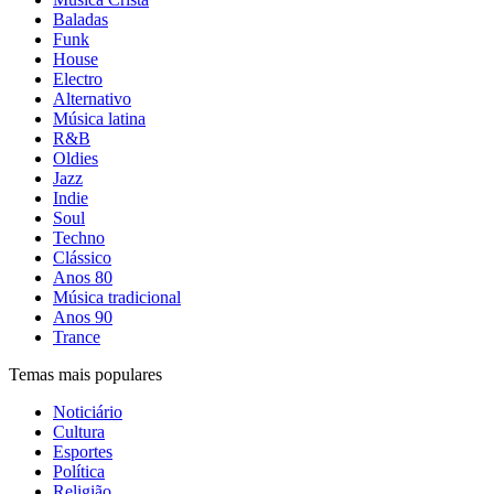
Baladas
Funk
House
Electro
Alternativo
Música latina
R&B
Oldies
Jazz
Indie
Soul
Techno
Clássico
Anos 80
Música tradicional
Anos 90
Trance
Temas mais populares
Noticiário
Cultura
Esportes
Política
Religião