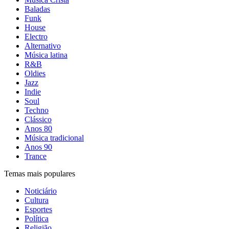
Baladas
Funk
House
Electro
Alternativo
Música latina
R&B
Oldies
Jazz
Indie
Soul
Techno
Clássico
Anos 80
Música tradicional
Anos 90
Trance
Temas mais populares
Noticiário
Cultura
Esportes
Política
Religião