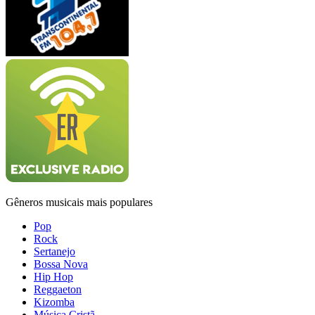
Gêneros musicais mais populares
Pop
Rock
Sertanejo
Bossa Nova
Hip Hop
Reggaeton
Kizomba
Música Cristã