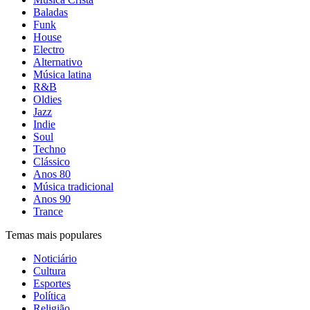
Baladas
Funk
House
Electro
Alternativo
Música latina
R&B
Oldies
Jazz
Indie
Soul
Techno
Clássico
Anos 80
Música tradicional
Anos 90
Trance
Temas mais populares
Noticiário
Cultura
Esportes
Política
Religião