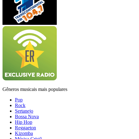
Gêneros musicais mais populares
Pop
Rock
Sertanejo
Bossa Nova
Hip Hop
Reggaeton
Kizomba
Música Cristã