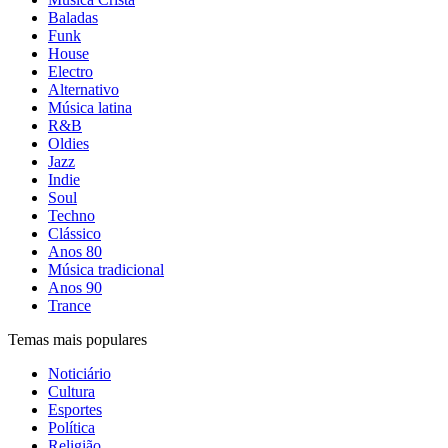
Baladas
Funk
House
Electro
Alternativo
Música latina
R&B
Oldies
Jazz
Indie
Soul
Techno
Clássico
Anos 80
Música tradicional
Anos 90
Trance
Temas mais populares
Noticiário
Cultura
Esportes
Política
Religião