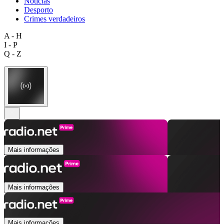
Notícias
Desporto
Crimes verdadeiros
A - H
I - P
Q - Z
Mais informações
Mais informações
Mais informações