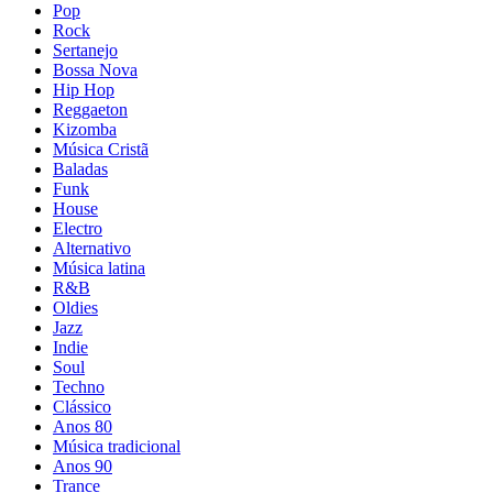
Pop
Rock
Sertanejo
Bossa Nova
Hip Hop
Reggaeton
Kizomba
Música Cristã
Baladas
Funk
House
Electro
Alternativo
Música latina
R&B
Oldies
Jazz
Indie
Soul
Techno
Clássico
Anos 80
Música tradicional
Anos 90
Trance