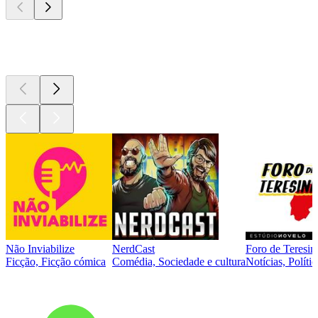
Podcasts de
topo
Não Inviabilize
NerdCast
Foro de Teresin
Ficção, Ficção cómica
Comédia, Sociedade e cultura
Notícias, Polític