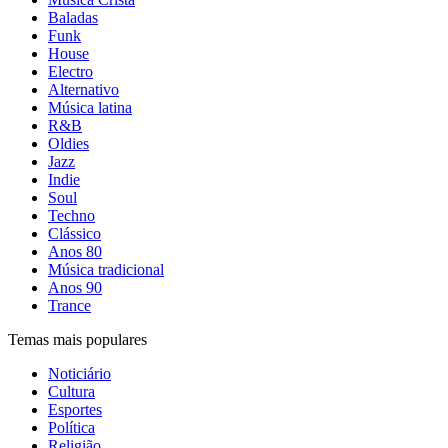
Baladas
Funk
House
Electro
Alternativo
Música latina
R&B
Oldies
Jazz
Indie
Soul
Techno
Clássico
Anos 80
Música tradicional
Anos 90
Trance
Temas mais populares
Noticiário
Cultura
Esportes
Política
Religião