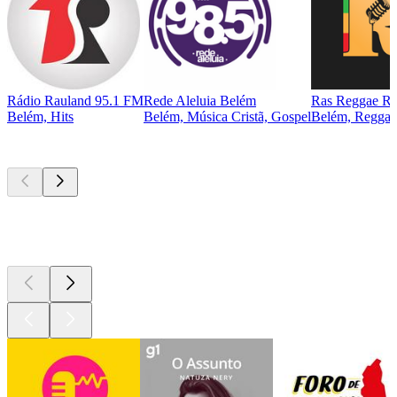
Rádio Rauland 95.1 FM
Rede Aleluia Belém
Ras Reggae Ra
Belém, Hits
Belém, Música Cristã, Gospel
Belém, Reggae
Podcasts de
topo
Podcasts de
topo
Podcasts de
topo