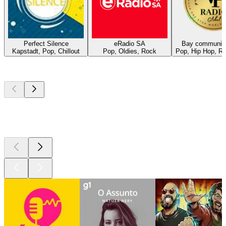
Perfect Silence
eRadio SA
Bay community
Kapstadt, Pop, Chillout
Pop, Oldies, Rock
Pop, Hip Hop, R
Podcasts de
topo
Podcasts de
topo
Podcasts de
topo