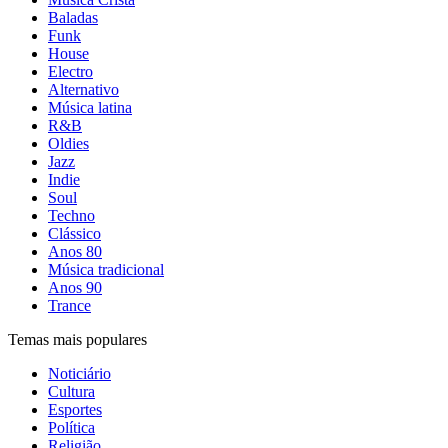
Baladas
Funk
House
Electro
Alternativo
Música latina
R&B
Oldies
Jazz
Indie
Soul
Techno
Clássico
Anos 80
Música tradicional
Anos 90
Trance
Temas mais populares
Noticiário
Cultura
Esportes
Política
Religião