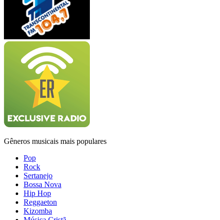
Gêneros musicais mais populares
Pop
Rock
Sertanejo
Bossa Nova
Hip Hop
Reggaeton
Kizomba
Música Cristã