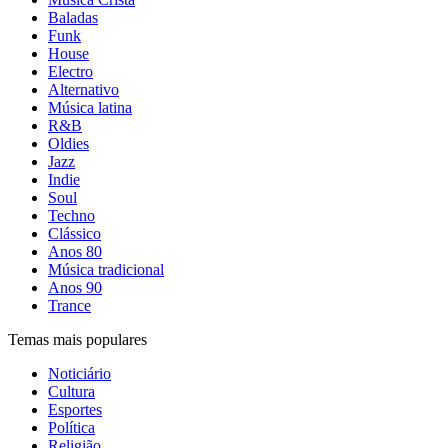
Baladas
Funk
House
Electro
Alternativo
Música latina
R&B
Oldies
Jazz
Indie
Soul
Techno
Clássico
Anos 80
Música tradicional
Anos 90
Trance
Temas mais populares
Noticiário
Cultura
Esportes
Política
Religião