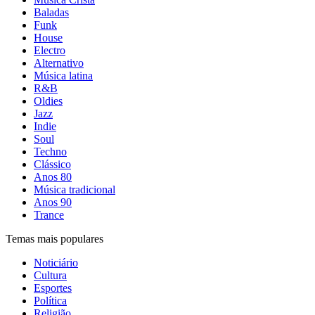
Baladas
Funk
House
Electro
Alternativo
Música latina
R&B
Oldies
Jazz
Indie
Soul
Techno
Clássico
Anos 80
Música tradicional
Anos 90
Trance
Temas mais populares
Noticiário
Cultura
Esportes
Política
Religião