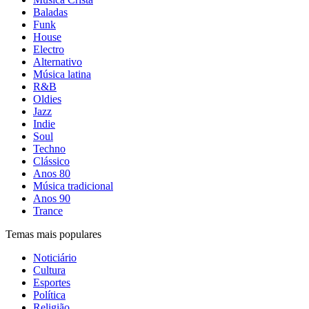
Baladas
Funk
House
Electro
Alternativo
Música latina
R&B
Oldies
Jazz
Indie
Soul
Techno
Clássico
Anos 80
Música tradicional
Anos 90
Trance
Temas mais populares
Noticiário
Cultura
Esportes
Política
Religião