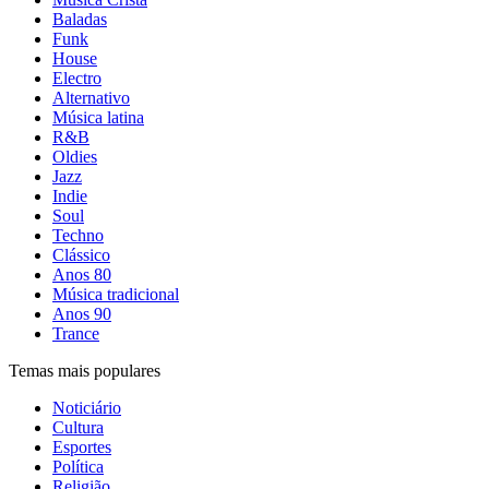
Baladas
Funk
House
Electro
Alternativo
Música latina
R&B
Oldies
Jazz
Indie
Soul
Techno
Clássico
Anos 80
Música tradicional
Anos 90
Trance
Temas mais populares
Noticiário
Cultura
Esportes
Política
Religião