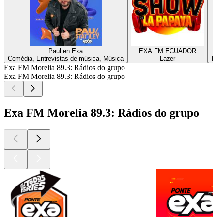
Paul en Exa
EXA FM ECUADOR
Comédia, Entrevistas de música, Música
Lazer
E
Exa FM Morelia 89.3: Rádios do grupo
Exa FM Morelia 89.3: Rádios do grupo
Exa FM Morelia 89.3: Rádios do grupo