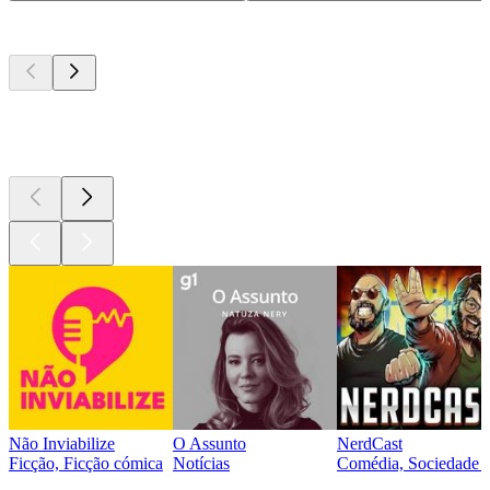
Podcasts de
topo
Podcasts de
topo
Podcasts de
topo
Não Inviabilize
O Assunto
NerdCast
Ficção, Ficção cómica
Notícias
Comédia, Sociedade e