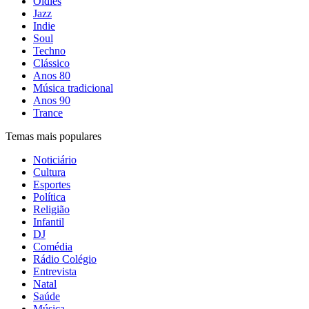
Oldies
Jazz
Indie
Soul
Techno
Clássico
Anos 80
Música tradicional
Anos 90
Trance
Temas mais populares
Noticiário
Cultura
Esportes
Política
Religião
Infantil
DJ
Comédia
Rádio Colégio
Entrevista
Natal
Saúde
Música