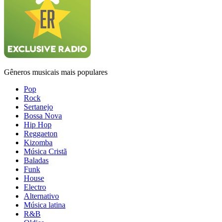
Gêneros musicais mais populares
Pop
Rock
Sertanejo
Bossa Nova
Hip Hop
Reggaeton
Kizomba
Música Cristã
Baladas
Funk
House
Electro
Alternativo
Música latina
R&B