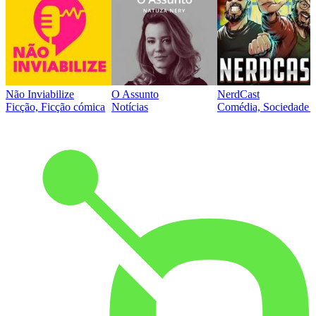
Não Inviabilize
O Assunto
NerdCast
Ficção, Ficção cómica
Notícias
Comédia, Sociedade e