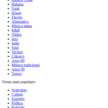
Baladas
Funk
House
Electro
Alternativo
Música latina
R&B
Oldies
Jazz
Indie
Soul
Techno
Clássico
Anos 80
Música tradicional
Anos 90
Trance
Temas mais populares
Noticiário
Cultura
Esportes
Política
Religião