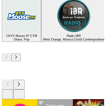
CKVV Moose 97.5 FM
Radio IBR
Otava, Pop
West Orange, Música Cristã Contemporânea
Podcasts de
topo
Podcasts de
topo
Podcasts de
topo