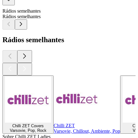
Rádios semelhantes
Rádios semelhantes
Rádios semelhantes
Chilli ZET
Chilli ZET Covers
Chi
Varsovie, Pop, Rock
Va
Varsovie, Chillout, Ambiente, Pop
Sobre Chilli ZET Ladies