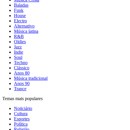
Baladas
Funk
House
Electro
Alternativo
Música latina
R&B
Oldies
Jazz
Indie
Soul
Techno
Clássico
Anos 80
Música tradicional
Anos 90
Trance
Temas mais populares
Noticiário
Cultura
Esportes
Política
Religião