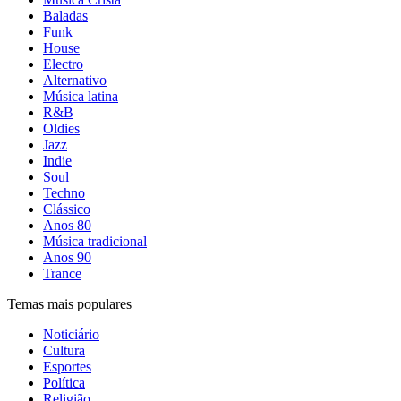
Baladas
Funk
House
Electro
Alternativo
Música latina
R&B
Oldies
Jazz
Indie
Soul
Techno
Clássico
Anos 80
Música tradicional
Anos 90
Trance
Temas mais populares
Noticiário
Cultura
Esportes
Política
Religião