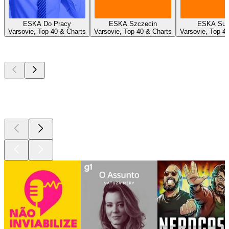
ESKA Do Pracy
ESKA Szczecin
ESKA Suw
Varsovie, Top 40 & Charts
Varsovie, Top 40 & Charts
Varsovie, Top 4
Podcasts de
topo
Podcasts de
topo
Podcasts de
topo