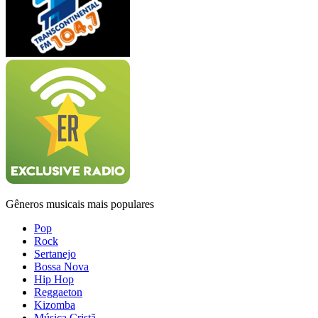
Gêneros musicais mais populares
Pop
Rock
Sertanejo
Bossa Nova
Hip Hop
Reggaeton
Kizomba
Música Cristã