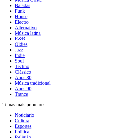
Baladas
Funk
House
Electro
Alternativo
Música latina
R&B
Oldies
Jazz
Indie
Soul
Techno
Clássico
Anos 80
Música tradicional
Anos 90
Trance
Temas mais populares
Noticiário
Cultura
Esportes
Política
Religião