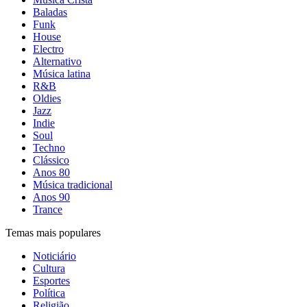
Baladas
Funk
House
Electro
Alternativo
Música latina
R&B
Oldies
Jazz
Indie
Soul
Techno
Clássico
Anos 80
Música tradicional
Anos 90
Trance
Temas mais populares
Noticiário
Cultura
Esportes
Política
Religião