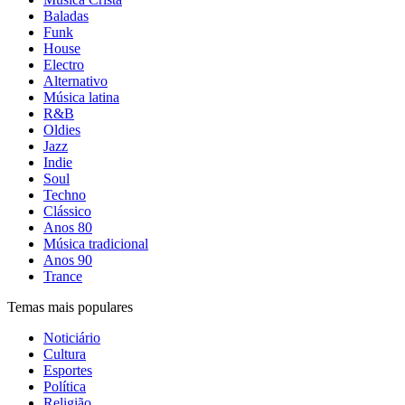
Baladas
Funk
House
Electro
Alternativo
Música latina
R&B
Oldies
Jazz
Indie
Soul
Techno
Clássico
Anos 80
Música tradicional
Anos 90
Trance
Temas mais populares
Noticiário
Cultura
Esportes
Política
Religião