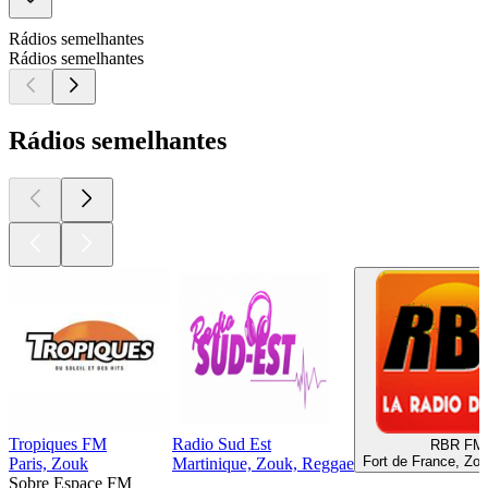
Rádios semelhantes
Rádios semelhantes
Rádios semelhantes
Tropiques FM
Radio Sud Est
RBR FM
Fort de France, Zo
Paris, Zouk
Martinique, Zouk, Reggae
Sobre Espace FM