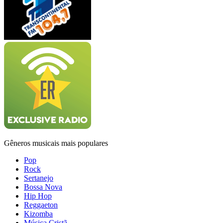
Gêneros musicais mais populares
Pop
Rock
Sertanejo
Bossa Nova
Hip Hop
Reggaeton
Kizomba
Música Cristã