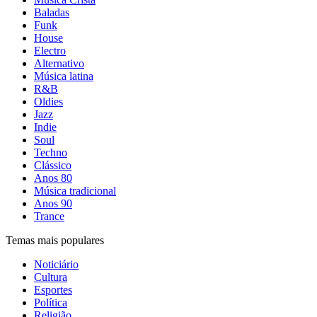
Baladas
Funk
House
Electro
Alternativo
Música latina
R&B
Oldies
Jazz
Indie
Soul
Techno
Clássico
Anos 80
Música tradicional
Anos 90
Trance
Temas mais populares
Noticiário
Cultura
Esportes
Política
Religião