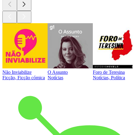
Não Inviabilize
O Assunto
Foro de Teresina
Ficção, Ficção cómica
Notícias
Notícias, Política