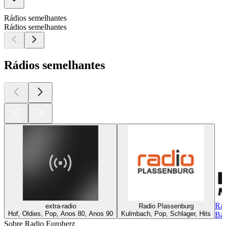
Rádios semelhantes
Rádios semelhantes
Rádios semelhantes
Rad
extra-radio
Radio Plassenburg
Hof, Oldies, Pop, Anos 80, Anos 90
Kulmbach, Pop, Schlager, Hits
Bay
Sobre Radio Euroherz