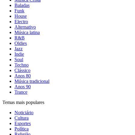
Baladas
Funk
House
Electro
Alternativo
Música latina
R&B
Oldies
Jazz
Indie
Soul
Techno
Clássico
Anos 80
Música tradicional
Anos 90
Trance
Temas mais populares
Noticiário
Cultura
Esportes
Política
Religião