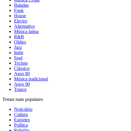
Baladas
Funk
House
Electro
Alternativo
Música latina
R&B
Oldies
Jazz
Indie
Soul
Techno
Clássico
Anos 80
Música tradicional
Anos 90
Trance
Temas mais populares
Noticiário
Cultura
Esportes
Política
Religião