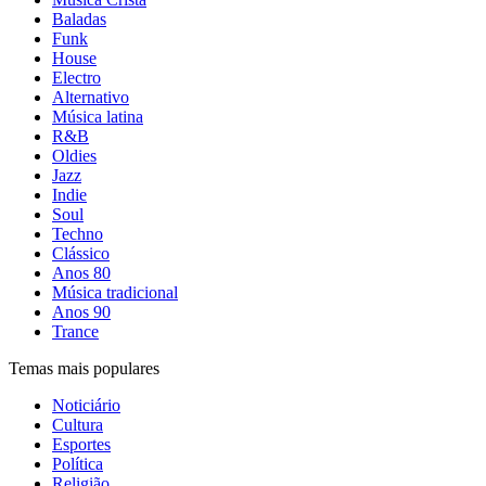
Baladas
Funk
House
Electro
Alternativo
Música latina
R&B
Oldies
Jazz
Indie
Soul
Techno
Clássico
Anos 80
Música tradicional
Anos 90
Trance
Temas mais populares
Noticiário
Cultura
Esportes
Política
Religião