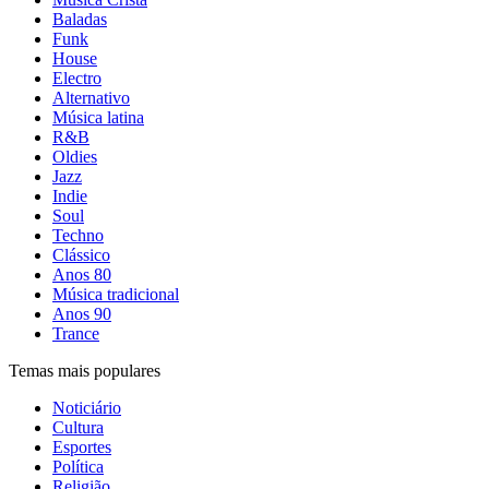
Baladas
Funk
House
Electro
Alternativo
Música latina
R&B
Oldies
Jazz
Indie
Soul
Techno
Clássico
Anos 80
Música tradicional
Anos 90
Trance
Temas mais populares
Noticiário
Cultura
Esportes
Política
Religião