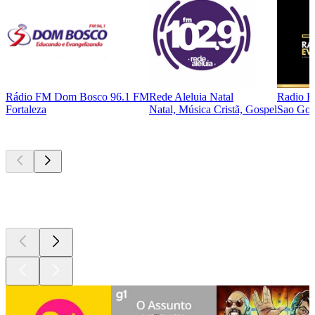
Rádio FM Dom Bosco 96.1 FM
Rede Aleluia Natal
Radio E
Fortaleza
Natal, Música Cristã, Gospel
Sao Gon
Podcasts de
topo
Podcasts de
topo
Podcasts de
topo