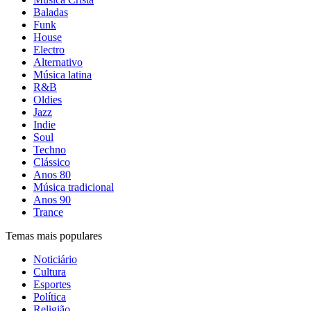
Baladas
Funk
House
Electro
Alternativo
Música latina
R&B
Oldies
Jazz
Indie
Soul
Techno
Clássico
Anos 80
Música tradicional
Anos 90
Trance
Temas mais populares
Noticiário
Cultura
Esportes
Política
Religião