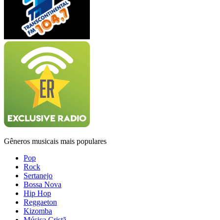
Gêneros musicais mais populares
Pop
Rock
Sertanejo
Bossa Nova
Hip Hop
Reggaeton
Kizomba
Música Cristã