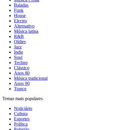
Baladas
Funk
House
Electro
Alternativo
Música latina
R&B
Oldies
Jazz
Indie
Soul
Techno
Clássico
Anos 80
Música tradicional
Anos 90
Trance
Temas mais populares
Noticiário
Cultura
Esportes
Política
Religião